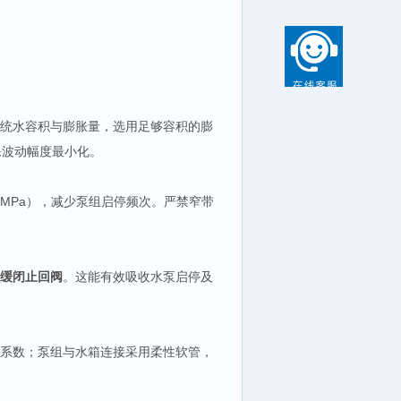
统水容积与膨胀量，选用足够容积的膨
保波动幅度最小化。
.1MPa），减少泵组启停频次。严禁窄带
缓闭止回阀
。这能有效吸收水泵启停及
系数；泵组与水箱连接采用柔性软管，