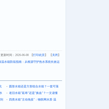
更新时间：2026-06-08 【
打印此页
】 【
关闭
】
保温水箱防垢指南：从根源守护热水系统长效运
坑
圆形水箱还是方形组合水箱？一套可落
水
地的工程选型判断标准
老旧水箱"延寿"还是"换血"？一文读懂
酯到
不锈钢修复与闭式承压改造全流程
四类水箱"主动免疫"：物联网水质·温
度·压力·渗漏四位一体运维新方案