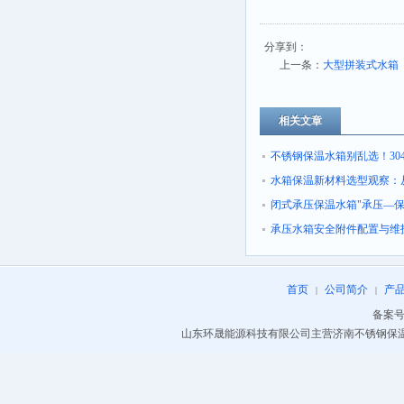
分享到：
上一条：
大型拼装式水箱
相关文章
不锈钢保温水箱别乱选！304 vs
篇讲透
水箱保温新材料选型观察：
气凝胶的技术经济账
闭式承压保温水箱"承压—
压"一体化设计：从结构安
承压水箱安全附件配置与维
地
首页
公司简介
产
|
|
备案号
山东环晟能源科技有限公司主营济南不锈钢保