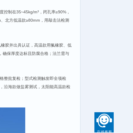
在35~45kg/m³，闭孔率≥90%，
0mm、北方低温款≥80mm，用敲击法检测
氟橡胶并出具认证，高温款用氟橡胶、低
钢，确保厚度达标且防腐合格；法兰需与
格整批复检；型式检测触发即全项检
，沿海款做盐雾测试，太阳能高温款检