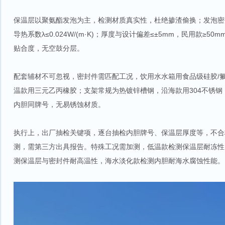
保温层以聚氨酯发泡为主，检测材质真实性，杜绝掺渣偷换；发泡密度控制
导热系数λ≤0.024W/(m·K)；厚度与设计偏差≤±5mm，民用款≥5
贴合度，无空鼓分层。
配套辅材不可忽视，密封件需匹配工况，饮用水水箱用食品级硅胶/
温款用三元乙丙橡胶；支架常规为热镀锌槽钢，沿海款用304不锈
内胆同牌号，无易锈蚀材质。
执行上，出厂抽检关键项，逐台抽检内胆牌号、保温层厚度等，不合
测，需第三方出具报告。特殊工况需加测，低温款检测保温层耐冻性
测保温层与密封件耐高温性，海水淡化款检测内胆耐海水腐蚀性能。