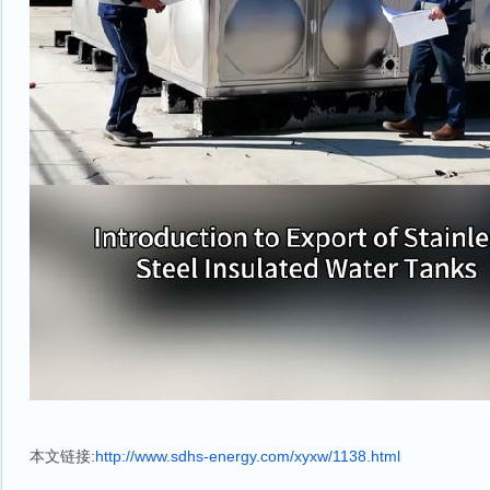
本文链接:
http://www.sdhs-energy.com/xyxw/1138.html