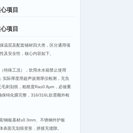
核心项目
核心项目
保温层及配套辅材四大类，区分通用项
性及安全性，核心内容如下。
6L（特殊工况），饮用水水箱禁止使用
致；实际厚度用超声波测厚仪检测，无负
毛刺划痕，粗糙度Ra≤0.8μm，必做重
确保钝化膜完整，316/316L款需额外检
钢板基材≥0.3mm、不锈钢外护板
整体表面无划痕变形，拼接无缝隙。