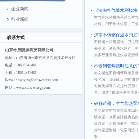
企业新闻
《济南空气能水利模块
空气能水利模块是结合空气
行业新闻
材料，用于热水供应、工业
济南不锈钢保温水到底
联系方式
不锈钢水箱耐腐蚀、卫生环
央空调、酒店热水储存；生
山东环晟能源科技有限公司
为多行业发展提供水资源保
地址：山东省德州市齐河县高新技术开发区
电话：18605341481
不锈钢管焊接时注意的
手机：18615341481
本文聚焦不锈钢管焊接质量
接区域，TIG/MIG 
E-mail：yanyina@sdhs-energy.com
对称跳焊等方式控制变形；
网站：www.sdhs-energy.com
查、渗透 / 射线检测等
破解难题：空气能热泵
本文聚焦空气能热泵水垢问
硬水垢。水垢会降低换热效
操方案：水质预处理（软水
抑制垢层附着；化学清洗（
案。